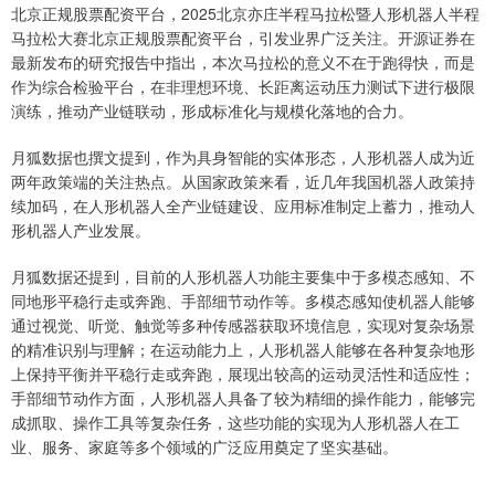
北京正规股票配资平台，2025北京亦庄半程马拉松暨人形机器人半程
马拉松大赛北京正规股票配资平台，引发业界广泛关注。开源证券在
最新发布的研究报告中指出，本次马拉松的意义不在于跑得快，而是
作为综合检验平台，在非理想环境、长距离运动压力测试下进行极限
演练，推动产业链联动，形成标准化与规模化落地的合力。
月狐数据也撰文提到，作为具身智能的实体形态，人形机器人成为近
两年政策端的关注热点。从国家政策来看，近几年我国机器人政策持
续加码，在人形机器人全产业链建设、应用标准制定上蓄力，推动人
形机器人产业发展。
月狐数据还提到，目前的人形机器人功能主要集中于多模态感知、不
同地形平稳行走或奔跑、手部细节动作等。多模态感知使机器人能够
通过视觉、听觉、触觉等多种传感器获取环境信息，实现对复杂场景
的精准识别与理解；在运动能力上，人形机器人能够在各种复杂地形
上保持平衡并平稳行走或奔跑，展现出较高的运动灵活性和适应性；
手部细节动作方面，人形机器人具备了较为精细的操作能力，能够完
成抓取、操作工具等复杂任务，这些功能的实现为人形机器人在工
业、服务、家庭等多个领域的广泛应用奠定了坚实基础。