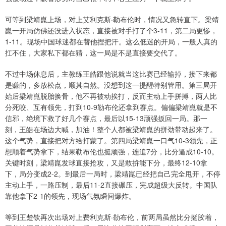
可等到梁靖崑上场，对上艾利克斯·勒布伦时，情况又急转直下。梁靖
崑一开局仿佛还没进入状态，直接被对手打了个3-11，第二局更惨，
1-11。现场中国球迷都在替他捏把汗。这么低迷的开局，一般人真的
扛不住，大家私下都在猜，这一局是不是直接要交代了。
不过中场休息后，主教练王皓跟他说就当这比赛已经输掉，接下来都
是赚的，多放松点，顺其自然。没想到这一提醒特别管用。第三局开
始后梁靖崑脱胎换骨，他不再被动挨打，反而主动上手拼搏，两人比
分死咬、互有领先，打到10-9勒布伦还拿到赛点。偏偏梁靖崑就是不
信邪，绝境下救了好几个赛点，最后以15-13顽强扳回一局。那一
刻，王皓在场边大喊，加油！整个人都被梁靖崑的拼劲带动起来了。
这个气势，直接把对方给打蒙了。第四局梁靖崑一口气10-3领先，正
想顺着气势拿下，结果勒布伦也挺顽强，连追7分，比分逼成10-10。
关键时刻，梁靖崑发球直接抢攻，又是敢拚能下分，最终12-10拿
下，局分变成2-2。到最后一局时，梁靖崑已经把自己完全甩开，不停
主动上手，一路压制，最后11-2直接碾压，完成超级大反转。中国队
靠他拿下2-1的领先，现场气氛瞬间爆炸。
等到王楚钦再次出场对上费利克斯·勒布伦，前两局虽然比分挺胶着，