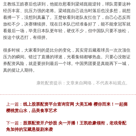
主教练王皓赛后也讲到，他挺欣慰看到梁靖崑能逆转，球队需要这种
经历丰富、抗压力强的老将。梁靖崑自己说当时落后也没多想，就想
着搏一下，没想到真赢了。王楚钦看到老队友扛住了，自己心态反而
放松不少，决赛继续拼。现在日本队已经准备好了，能不能拿冠军就
看最后一场，毕竟日本队更年轻，硬仗不少，但中国队只要不放松，
按这个状态打，有得拼。
很多时候，大家看到的是比分的变化，其实背后藏着球员一次次顶住
压力的瞬间。错过了直播的球迷，光看集锦都够热血。只要心没散证
券配资风险，就是要拚到最后一个球。中国男团要是真能再下一城，
真的挺让人期待。
康乾配资提示：文章来自网络，不代表本站观点。
上一篇：
线上股票配资平台查询官网 大美五峰 樱你而来！一起摘
樱桃赏山水，品美食享艺术
下一篇：
股票配资开户炒股 央一开播！王凯欧豪领衔，老戏骨配
角加持的宝藏悬疑剧来袭