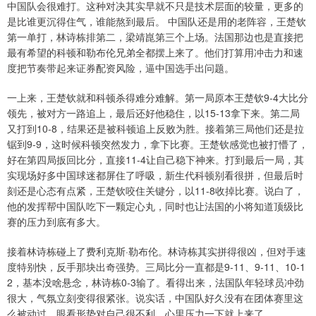
中国队会很难打。这种对决其实早就不只是技术层面的较量，更多的
是比谁更沉得住气，谁能熬到最后。 中国队还是用的老阵容，王楚钦
第一单打，林诗栋排第二，梁靖崑第三个上场。法国那边也是直接把
最有希望的科顿和勒布伦兄弟全都摆上来了。他们打算用冲击力和速
度把节奏带起来证券配资风险，逼中国选手出问题。
一上来，王楚钦就和科顿杀得难分难解。第一局原本王楚钦9-4大比分
领先，被对方一路追上，最后还好他稳住，以15-13拿下来。第二局
又打到10-8，结果还是被科顿追上反败为胜。接着第三局他们还是拉
锯到9-9，这时候科顿突然发力，拿下比赛。王楚钦感觉也被打懵了，
好在第四局扳回比分，直接11-4让自己稳下神来。打到最后一局，其
实现场好多中国球迷都屏住了呼吸，新生代科顿别看很拼，但最后时
刻还是心态有点紧，王楚钦咬住关键分，以11-8收掉比赛。说白了，
他的发挥帮中国队吃下一颗定心丸，同时也让法国的小将知道顶级比
赛的压力到底有多大。
接着林诗栋碰上了费利克斯·勒布伦。林诗栋其实拼得很凶，但对手速
度特别快，反手那块出奇强势。三局比分一直都是9-11、9-11、10-1
2，基本没啥悬念，林诗栋0-3输了。看得出来，法国队年轻球员冲劲
很大，气氛立刻变得很紧张。说实话，中国队好久没有在团体赛里这
么被动过，眼看形势对自己很不利，心里压力一下就上来了。