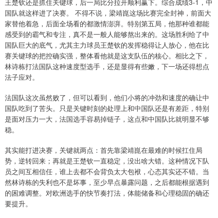
王楚钦还是抓住关键球，后一局比分拉开顺利赢下。综合成绩3-1，中
国队就这样进了决赛。 不得不说，梁靖崑这场比赛完全封神，前面大
家替他着急，后面全场看的都激情澎湃。特别第五局，他那种谁都能
感受到的霸气和专注，真不是一般人能够熬出来的。这场胜利给了中
国队巨大的底气，尤其主力球员王楚钦的发挥稳得让人放心，他在比
赛关键球的把控确实强，整体看他就是这支队伍的核心。相比之下，
林诗栋打法国队这种速度型选手，还是显得有些嫩，下一场还得想点
法子应对。
法国队这次虽然败了，但可以看到，他们小将的冲劲和速度的确让中
国队吃到了苦头。只是关键时刻的处理上和中国队还是有差距，特别
是面对压力一大，法国选手容易掉链子，这点和中国队比就明显不够
稳。
其实能打进决赛，关键就两点：首先靠梁靖崑在最难的时候扛住局
势，逆转回来；再就是王楚钦一直稳定，没出啥大错。这种情况下队
员之间互相信任，谁上去都不会背负太大包袱，心态其实还不错。当
然林诗栋的失利也不是坏事，至少早点暴露问题，之后都能根据遇到
的困难调整。对欧洲选手的快节奏打法，体能储备和心理稳固的确还
要提升。